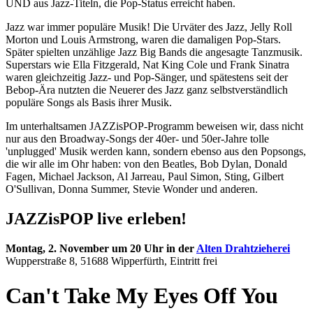
UND aus Jazz-Titeln, die Pop-Status erreicht haben.
Jazz war immer populäre Musik! Die Urväter des Jazz, Jelly Roll
Morton und Louis Armstrong, waren die damaligen Pop-Stars.
Später spielten unzählige Jazz Big Bands die angesagte Tanzmusik.
Superstars wie Ella Fitzgerald, Nat King Cole und Frank Sinatra
waren gleichzeitig Jazz- und Pop-Sänger, und spätestens seit der
Bebop-Ära nutzten die Neuerer des Jazz ganz selbstverständlich
populäre Songs als Basis ihrer Musik.
Im unterhaltsamen JAZZisPOP-Programm beweisen wir, dass nicht
nur aus den Broadway-Songs der 40er- und 50er-Jahre tolle
'unplugged' Musik werden kann, sondern ebenso aus den Popsongs,
die wir alle im Ohr haben: von den Beatles, Bob Dylan, Donald
Fagen, Michael Jackson, Al Jarreau, Paul Simon, Sting, Gilbert
O'Sullivan, Donna Summer, Stevie Wonder und anderen.
JAZZisPOP live erleben!
Montag, 2. November um 20 Uhr in der
Alten Drahtzieherei
Wupperstraße 8
, 51688 Wipperfürth, Eintritt frei
Can't Take My Eyes Off You